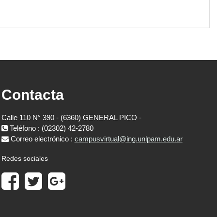
Contacta
Calle 110 N° 390 - (6360) GENERAL PICO -
Teléfono : (02302) 42-2780
Correo electrónico :
campusvirtual@ing.unlpam.edu.ar
Redes sociales