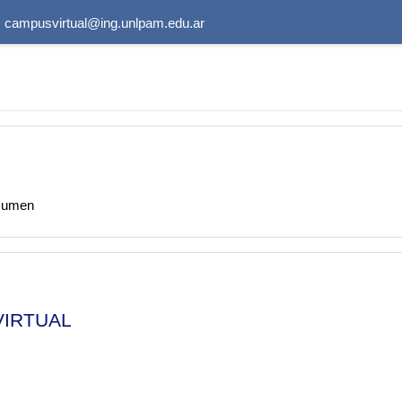
:
campusvirtual@ing.unlpam.edu.ar
sumen
VIRTUAL